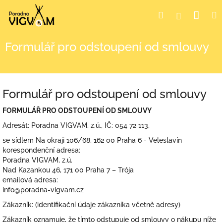
Přejít
Nák
Hledat
Přihlášení
na
obsah
koší
Formulář pro odstoupení od smlouvy
Formulář pro odstoupení od smlouvy
FORMULÁŘ PRO ODSTOUPENÍ OD SMLOUVY
Adresát: Poradna VIGVAM, z.ú., IČ: 054 72 113,
se sídlem Na okraji 106/68, 162 00 Praha 6 - Veleslavín
korespondenční adresa:
Poradna VIGVAM, z.ú.
Nad Kazankou 46, 171 00 Praha 7 – Trója
emailová adresa:
info@poradna-vigvam.cz
Zákazník: (identifikační údaje zákazníka včetně adresy)
Zákazník oznamuje, že tímto odstupuje od smlouvy o nákupu níže