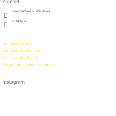
Kontakt
p
a
kurzy
@
poradna-vigvam.cz
t
í
733 494 743
PODMÍNKY
Obchodní podmínky
Obchodní podmínky kurzů
Ochrana osobních údajů
Formulář pro odstoupení od smlouvy
Instagram