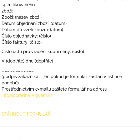
specifikovaného
zboží:
Zboží: (název zboží)
Datum objednání zboží: (datum)
Datum převzetí zboží: (datum)
Číslo objednávky: (číslo)
Číslo faktury: (číslo)
Číslo účtu pro vrácení kupní ceny: (číslo)
V (doplňte) dne (doplňte)
……………………………………….
(podpis zákazníka – jen pokud je formulář zasílán v listinné
podobě)
Prostřednictvím e-mailu zašlete formulář na adresu
info@poradna-vigvam.cz
STÁHNOUT FORMULÁŘ
Z
á