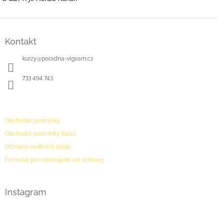
Z
á
Kontakt
p
a
kurzy
@
poradna-vigvam.cz
t
í
733 494 743
PODMÍNKY
Obchodní podmínky
Obchodní podmínky kurzů
Ochrana osobních údajů
Formulář pro odstoupení od smlouvy
Instagram