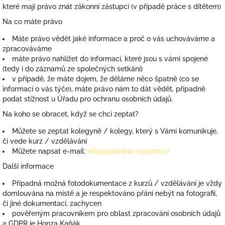
které mají právo znát zákonní zástupci (v případě práce s dítětem)
Na co máte právo
Máte právo vědět jaké informace a proč o vás uchováváme a
zpracováváme
máte právo nahlížet do informací, které jsou s vámi spojené
(tedy i do záznamů ze společných setkání)
v případě, že máte dojem, že děláme něco špatně (co se
informací o vás týče), máte právo nám to dát vědět, případně
podat stížnost u Úřadu pro ochranu osobních údajů.
Na koho se obracet, když se chci zeptat?
Můžete se zeptat kolegyně / kolegy, který s Vámi komunikuje,
či vede kurz / vzdělávání
Můžete napsat e-mail:
info@poradna-vigvam.cz
Další informace
Případná možná fotodokumentace z kurzů / vzdělávání je vždy
domlouvána na místě a je respektováno přání nebýt na fotografii,
či jiné dokumentaci, zachycen
pověřeným pracovníkem pro oblast zpracování osobních údajů
a GDPR je Honza Kaňák