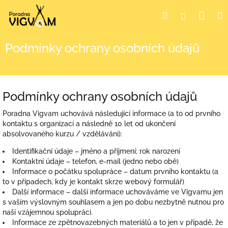
Přejít
Nák
Hledat
Přihlášení
na
obsah
koší
Podmínky ochrany osobních údajů
Podmínky ochrany osobních údajů
Poradna Vigvam uchovává následující informace (a to od prvního
kontaktu s organizací a následně 10 let od ukončení
absolvovaného kurzu / vzdělávání):
Identifikační údaje – jméno a příjmení; rok narození
Kontaktní údaje – telefon, e-mail (jedno nebo obě)
Informace o počátku spolupráce – datum prvního kontaktu (a
to v případech, kdy je kontakt skrze webový formulář)
Další informace – další informace uchováváme ve Vigvamu jen
s vaším výslovným souhlasem a jen po dobu nezbytně nutnou pro
naší vzájemnou spolupráci.
Informace ze zpětnovazebných materiálů a to jen v případě, že