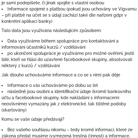
je sami podepíšete, či jinak spojíte s vlastní osobou
Informace spojené s platbou (pokud jsou uchovány ve Vigvamu
– při platbě na účet se s údaji zachází také dle nařízení gdpr v
konkrétní aplikaci banky)
Tato data jsou využívána následujícím způsobem:
Data využíváme během spolupráce pro kontaktování a
informování účastníků kurzů / vzdělávání
po ukončení spolupráce je využíváme pro možné ověření, jestli
lidé, kteří se hlásí do uzavřené facebookové skupiny, absolvovali
některý z kurzů / vzdělávání
Jak dlouho uchováváme informace a co se s nimi pak děje
Informace o vás uchováváme po dobu 10 let
následně jsou osobní a identifikační údaje (kromě bankovního
účtu a facebookové skupiny, kde nakládání s informacemi
neovlivníme) vymazány jak z elektronické, tak tištěné podoby
(skartovány)
Komu se vaše údaje předávají?
Bez vašeho souhlasu nikomu – tedy kromě informací, které ze
zákona předat musíme (vymezená trestná činnost) a informace,