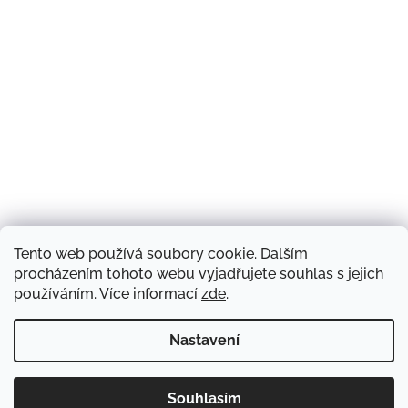
Tento web používá soubory cookie. Dalším
Sledovat na Instagramu
procházením tohoto webu vyjadřujete souhlas s jejich
používáním. Více informací
zde
.
Facebook
Nastavení
Copyright 2026
Souhlasím
Poradna Vigvam
. Všechna práva
Vytvořil Shoptet
Chystáte se na náš kurz? Využijte novoroční 10% slevu s kódem