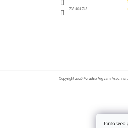
t
í
733 494 743
Copyright 2026
Poradna Vigvam
. Všechna 
Tento web 